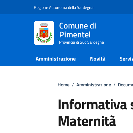
Regione Autonoma della Sardegna
Comune di
Pimentel
Provincia di Sud Sardegna
Amministrazione
Novità
Servi
Home
/
Amministrazione
/
Docume
Informativa
Maternità