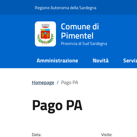
Regione Autonoma della Sardegna
Comune di
Pimentel
Provincia di Sud Sardegna
Amministrazione
Novità
Servi
Homepage
/
Pago PA
Pago PA
Data:
Visite: