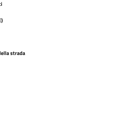
ci
E)
della strada