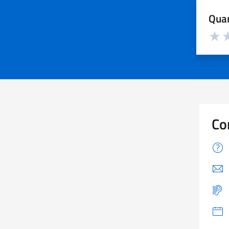
Quan
Valuta d
Valuta
Va
Co