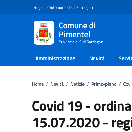
Regione Autonoma della Sardegna
Comune di
Pimentel
Provincia di Sud Sardegna
Amministrazione
Novità
Servi
Home
/
Novità
/
Notizie
/
Primo-piano
/
Covi
Covid 19 - ordina
15.07.2020 - reg