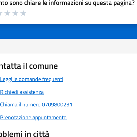
to sono chiare le informazioni su questa pagina?
a 1 a 5 stelle la pagina
 1 stelle su 5
luta 2 stelle su 5
Valuta 3 stelle su 5
Valuta 4 stelle su 5
Valuta 5 stelle su 5
ntatta il comune
Leggi le domande frequenti
Richiedi assistenza
Chiama il numero 0709800231
Prenotazione appuntamento
oblemi in città