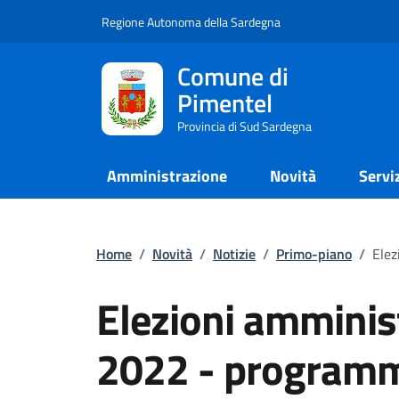
Regione Autonoma della Sardegna
Comune di
Pimentel
Provincia di Sud Sardegna
Amministrazione
Novità
Servi
Home
/
Novità
/
Notizie
/
Primo-piano
/
Elez
Elezioni amminis
2022 - programm