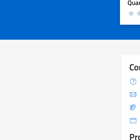
Quan
Valuta d
Valuta
Va
Co
Pr